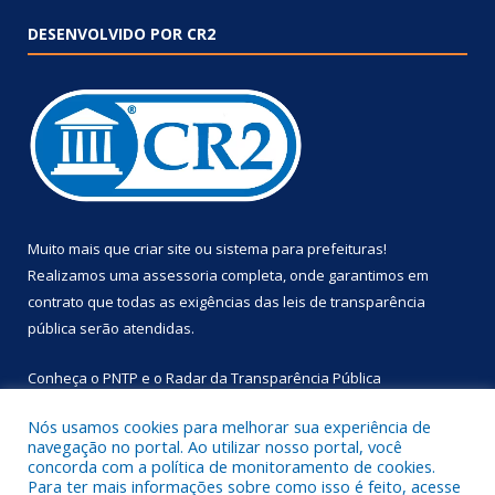
DESENVOLVIDO POR CR2
Muito mais que
criar site
ou
sistema para prefeituras
!
Realizamos uma
assessoria
completa, onde garantimos em
contrato que todas as exigências das
leis de transparência
pública
serão atendidas.
Conheça o
PNTP
e o
Radar da Transparência Pública
Nós usamos cookies para melhorar sua experiência de
navegação no portal. Ao utilizar nosso portal, você
concorda com a política de monitoramento de cookies.
Para ter mais informações sobre como isso é feito, acesse
Todos os direitos reservados a Prefeitura Municipal de