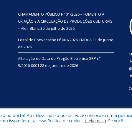
CHAMAMENTO PÚBLICO Nº 01/2026 – FOMENTO À
CRIAÇÃO E A CIRCULAÇÃO DE PRODUÇÕES CULTURAIS
– Aldir Blanc
30 de julho de 2026
Edital de Convocação Nº 001/2026 CMDCA
11 de junho
de 2026
M
Alteração de Data do Pregão Eletrônico SRP nº
R
9/2026-0001
22 de janeiro de 2026
g
l
C
 no portal. Ao utilizar nosso portal, você concorda com a polític
l de Primavera.
Mapa do Si
 isso é feito, acesse Política de cookies (
Leia mais
). Se você