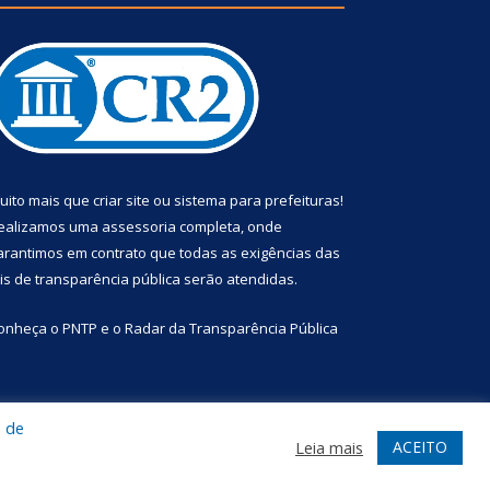
uito mais que
criar site
ou
sistema para prefeituras
!
ealizamos uma
assessoria
completa, onde
arantimos em contrato que todas as exigências das
eis de transparência pública
serão atendidas.
onheça o
PNTP
e o
Radar da Transparência Pública
a de
te
Acessar Área Administrativa
Acessar Webmail
ACEITO
Leia mais