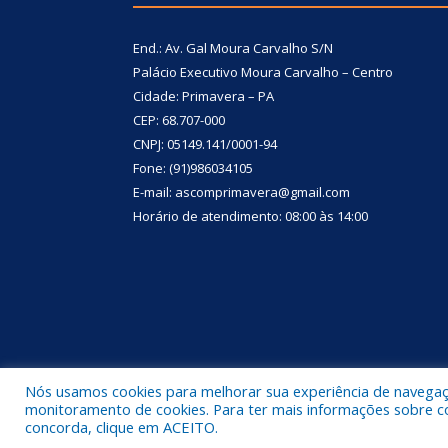
End.: Av. Gal Moura Carvalho S/N
Palácio Executivo Moura Carvalho – Centro
Cidade: Primavera – PA
CEP: 68.707-000
CNPJ: 05149.141/0001-94
Fone: (91)986034105
E-mail: ascomprimavera@gmail.com
Horário de atendimento: 08:00 às 14:00
Nós usamos cookies para melhorar sua experiência de navegação
Todos os direitos reservados a Prefeitura Municipa
monitoramento de cookies. Para ter mais informações sobre como
concorda, clique em ACEITO.