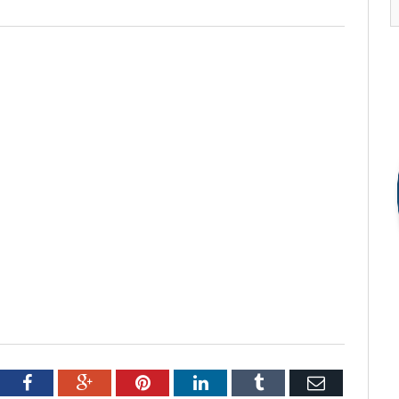
tter
Facebook
Google+
Pinterest
LinkedIn
Tumblr
Email