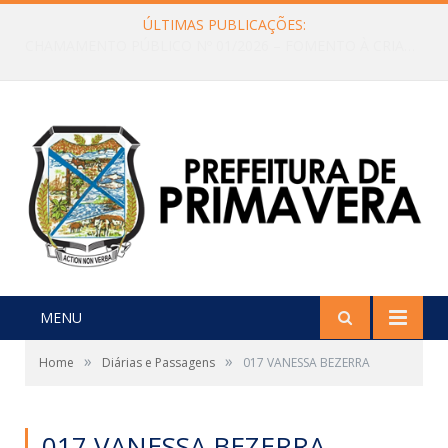
ÚLTIMAS PUBLICAÇÕES:
Edital de Convocação Nº 001/2026 CMDCA
MENU
»
»
Home
Diárias e Passagens
017 VANESSA BEZERRA
017 VANESSA BEZERRA