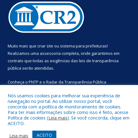
Muito mais que
criar site
ou
sistema para prefeituras
!
Realizamos uma
assessoria
completa, onde garantimos em
contrato que todas as exigências das
leis de transparência
pública
serão atendidas.
Conheça o
PNTP
e o
Radar da Transparência Pública
Nós usamos cookies para melhorar sua experiência de
navegação no portal. Ao utilizar nosso portal, você
concorda com a política de monitoramento de cookies.
Para ter mais informações sobre como isso é feito, acesse
Todos os direitos reservados a Prefeitura Municipal de
Política de cookies (
Leia mais
). Se você concorda, clique em
Primavera.
ACEITO.
Mapa do Site
Acessar Área Administrativa
ACEITO
Leia mais