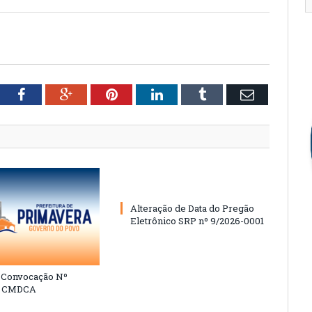
tter
Facebook
Google+
Pinterest
LinkedIn
Tumblr
Email
Alteração de Data do Pregão
Eletrônico SRP nº 9/2026-0001
e Convocação Nº
6 CMDCA