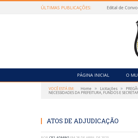
ÚLTIMAS PUBLICAÇÕES:
Edital de Con
PÁGINA INICIAL
O MU
»
»
VOCÊ ESTÁ EM:
Home
Licitações
PREGÃO
NECESSIDADES DA PREFEITURA, FUNDOS E SECRETAR
ATOS DE ADJUDICAÇÃO
POR
CR2-ADMIN2
EM
28 DE ABRIL DE 2023