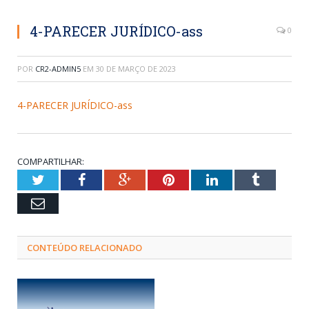
4-PARECER JURÍDICO-ass
0
POR
CR2-ADMIN5
EM
30 DE MARÇO DE 2023
4-PARECER JURÍDICO-ass
COMPARTILHAR:
Twitter
Facebook
Google+
Pinterest
LinkedIn
Tumblr
Email
CONTEÚDO RELACIONADO