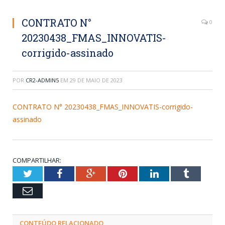
CONTRATO N°
0
20230438_FMAS_INNOVATIS-
corrigido-assinado
POR
CR2-ADMIN5
EM
29 DE MAIO DE 2023
CONTRATO N° 20230438_FMAS_INNOVATIS-corrigido-
assinado
COMPARTILHAR:
Twitter
Facebook
Google+
Pinterest
LinkedIn
Tumblr
Email
CONTEÚDO RELACIONADO