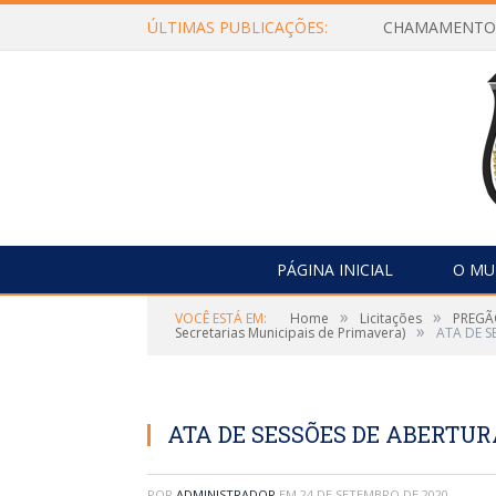
ÚLTIMAS PUBLICAÇÕES:
PÁGINA INICIAL
O MU
»
»
VOCÊ ESTÁ EM:
Home
Licitações
PREGÃO
»
Secretarias Municipais de Primavera)
ATA DE S
ATA DE SESSÕES DE ABERTU
POR
ADMINISTRADOR
EM
24 DE SETEMBRO DE 2020