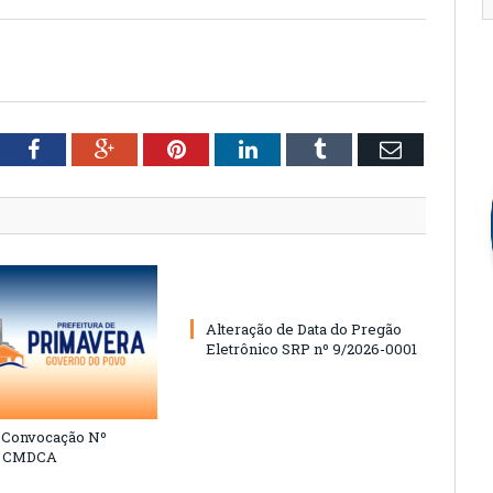
tter
Facebook
Google+
Pinterest
LinkedIn
Tumblr
Email
Alteração de Data do Pregão
Eletrônico SRP nº 9/2026-0001
e Convocação Nº
6 CMDCA