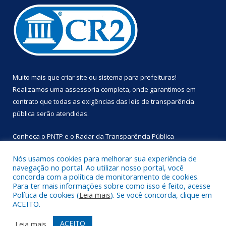
Muito mais que
criar site
ou
sistema para prefeituras
!
Realizamos uma
assessoria
completa, onde garantimos em
contrato que todas as exigências das
leis de transparência
pública
serão atendidas.
Conheça o
PNTP
e o
Radar da Transparência Pública
Nós usamos cookies para melhorar sua experiência de
navegação no portal. Ao utilizar nosso portal, você
concorda com a política de monitoramento de cookies.
Para ter mais informações sobre como isso é feito, acesse
Todos os direitos reservados a Prefeitura Municipal de
Política de cookies (
Leia mais
). Se você concorda, clique em
Primavera.
ACEITO.
Mapa do Site
Acessar Área Administrativa
ACEITO
Leia mais