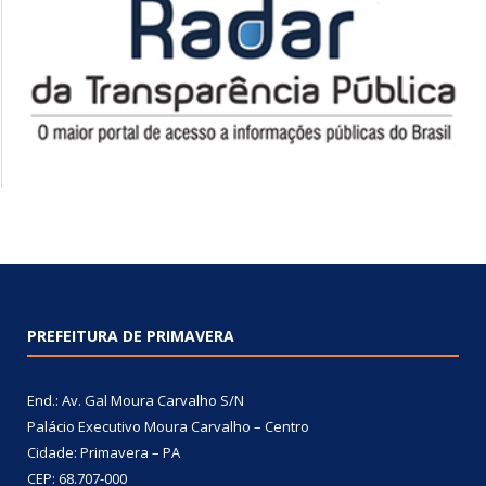
PREFEITURA DE PRIMAVERA
End.: Av. Gal Moura Carvalho S/N
Palácio Executivo Moura Carvalho – Centro
Cidade: Primavera – PA
CEP: 68.707-000