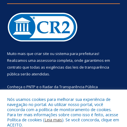
Muito mais que
criar site
ou
sistema para prefeituras
!
Realizamos uma
assessoria
completa, onde garantimos em
contrato que todas as exigências das
leis de transparência
pública
serão atendidas.
Conheça o
PNTP
e o
Radar da Transparência Pública
Nós usamos cookies para melhorar sua experiência de
navegação no portal. Ao utilizar nosso portal, você
concorda com a política de monitoramento de cookies.
Para ter mais informações sobre como isso é feito, acesse
Todos os direitos reservados a Prefeitura Municipal de
Política de cookies (
Leia mais
). Se você concorda, clique em
Primavera.
ACEITO.