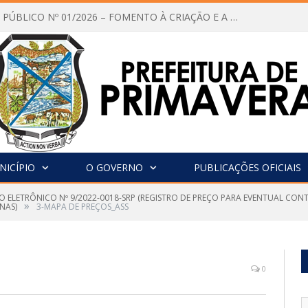
CHAMAMENTO PÚBLICO Nº 01/2026 – FOMENTO À CRIAÇÃO E A CIRCULAÇÃO DE PRODUÇÕES CULTURAIS – Aldir Blanc
NICÍPIO
O GOVERNO
PUBLICAÇÕES OFICIAIS
O ELETRÔNICO Nº 9/2022-0018-SRP (REGISTRO DE PREÇO PARA EVENTUAL CON
»
NAS)
3-MAPA DE PREÇOS_ASS
0