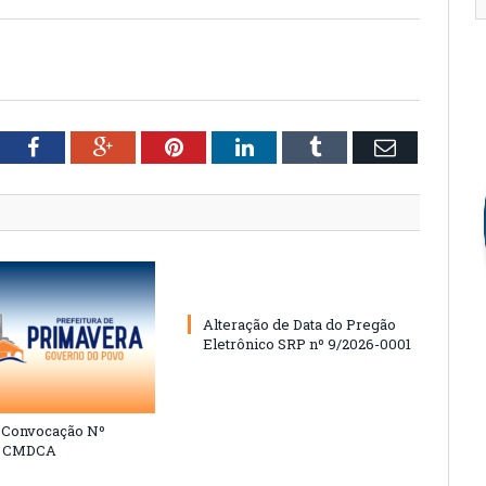
tter
Facebook
Google+
Pinterest
LinkedIn
Tumblr
Email
Alteração de Data do Pregão
Eletrônico SRP nº 9/2026-0001
e Convocação Nº
6 CMDCA