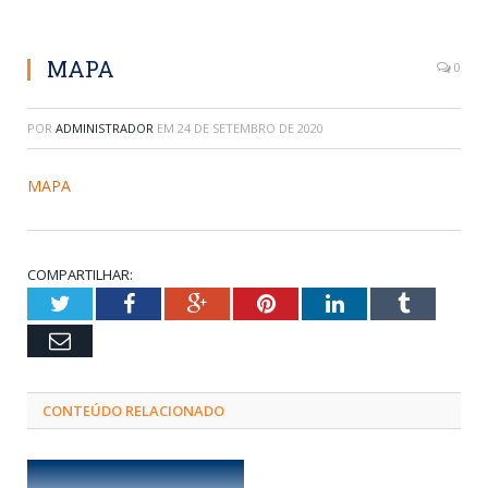
MAPA
0
POR
ADMINISTRADOR
EM
24 DE SETEMBRO DE 2020
MAPA
COMPARTILHAR:
Twitter
Facebook
Google+
Pinterest
LinkedIn
Tumblr
Email
CONTEÚDO RELACIONADO