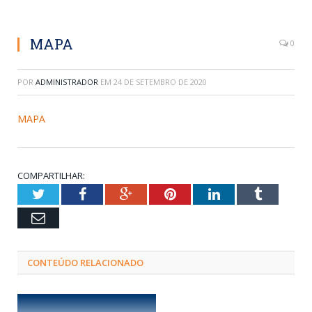
MAPA
0
POR
ADMINISTRADOR
EM
24 DE SETEMBRO DE 2020
MAPA
COMPARTILHAR:
Twitter
Facebook
Google+
Pinterest
LinkedIn
Tumblr
Email
CONTEÚDO RELACIONADO