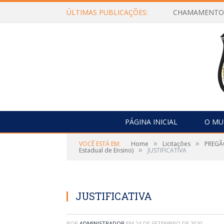
ÚLTIMAS PUBLICAÇÕES:
PÁGINA INICIAL
O MU
»
»
VOCÊ ESTÁ EM:
Home
Licitações
PREGÃO
»
Estadual de Ensino)
JUSTIFICATIVA
JUSTIFICATIVA
POR
ADMINISTRADOR
EM
24 DE SETEMBRO DE 2020