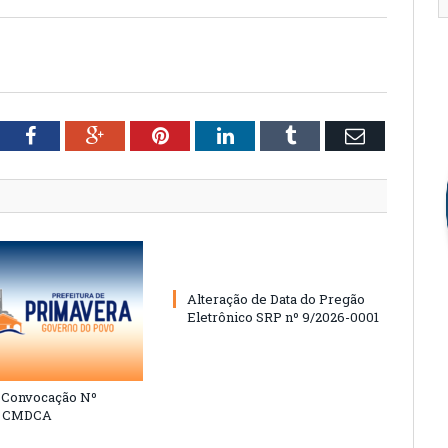
tter
Facebook
Google+
Pinterest
LinkedIn
Tumblr
Email
Alteração de Data do Pregão
Eletrônico SRP nº 9/2026-0001
e Convocação Nº
6 CMDCA