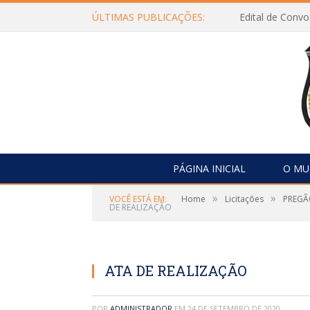
ÚLTIMAS PUBLICAÇÕES:
Edital de Con
PÁGINA INICIAL
O MU
»
»
VOCÊ ESTÁ EM:
Home
Licitações
PREGÃO
DE REALIZAÇÃO
ATA DE REALIZAÇÃO
POR
ADMINISTRADOR
EM
24 DE SETEMBRO DE 2020