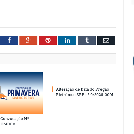
tter
Facebook
Google+
Pinterest
LinkedIn
Tumblr
Email
Alteração de Data do Pregão
Eletrônico SRP nº 9/2026-0001
e Convocação Nº
6 CMDCA