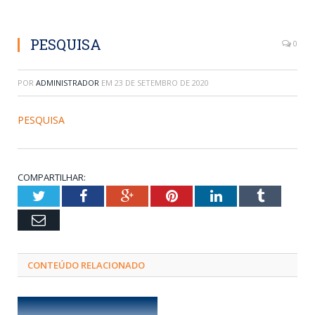
PESQUISA
0
POR
ADMINISTRADOR
EM
23 DE SETEMBRO DE 2020
PESQUISA
COMPARTILHAR:
Twitter
Facebook
Google+
Pinterest
LinkedIn
Tumblr
Email
CONTEÚDO RELACIONADO