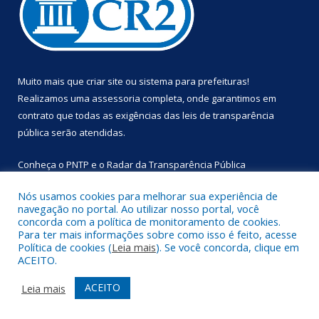
Muito mais que
criar site
ou
sistema para prefeituras
!
Realizamos uma
assessoria
completa, onde garantimos em
contrato que todas as exigências das
leis de transparência
pública
serão atendidas.
Conheça o
PNTP
e o
Radar da Transparência Pública
Nós usamos cookies para melhorar sua experiência de
navegação no portal. Ao utilizar nosso portal, você
concorda com a política de monitoramento de cookies.
Para ter mais informações sobre como isso é feito, acesse
Todos os direitos reservados a Prefeitura Municipal de
Política de cookies (
Leia mais
). Se você concorda, clique em
Primavera.
ACEITO.
Mapa do Site
Acessar Área Administrativa
ACEITO
Leia mais
Acessar Webmail