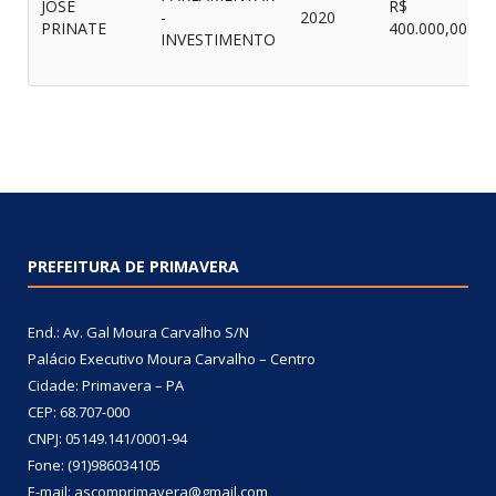
JOSÉ
R$
-
2020
PRINATE
400.000,00
INVESTIMENTO
PREFEITURA DE PRIMAVERA
End.: Av. Gal Moura Carvalho S/N
Palácio Executivo Moura Carvalho – Centro
Cidade: Primavera – PA
CEP: 68.707-000
CNPJ: 05149.141/0001-94
Fone: (91)986034105
E-mail: ascomprimavera@gmail.com