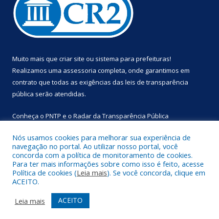
Muito mais que
criar site
ou
sistema para prefeituras
!
Realizamos uma
assessoria
completa, onde garantimos em
contrato que todas as exigências das
leis de transparência
pública
serão atendidas.
Conheça o
PNTP
e o
Radar da Transparência Pública
Nós usamos cookies para melhorar sua experiência de
navegação no portal. Ao utilizar nosso portal, você
concorda com a política de monitoramento de cookies.
Para ter mais informações sobre como isso é feito, acesse
Todos os direitos reservados a Prefeitura Municipal de
Política de cookies (
Leia mais
). Se você concorda, clique em
Primavera.
ACEITO.
Mapa do Site
Acessar Área Administrativa
ACEITO
Leia mais
Acessar Webmail