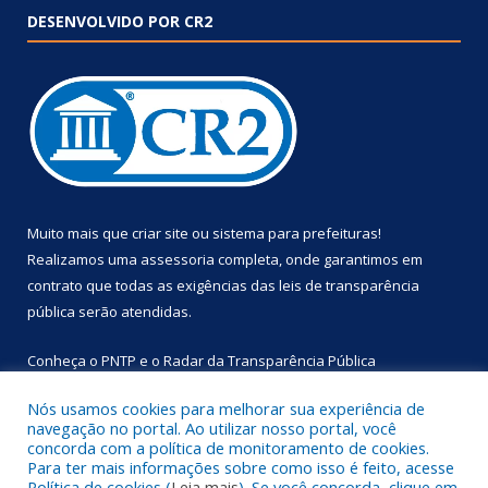
DESENVOLVIDO POR CR2
Muito mais que
criar site
ou
sistema para prefeituras
!
Realizamos uma
assessoria
completa, onde garantimos em
contrato que todas as exigências das
leis de transparência
pública
serão atendidas.
Conheça o
PNTP
e o
Radar da Transparência Pública
Nós usamos cookies para melhorar sua experiência de
navegação no portal. Ao utilizar nosso portal, você
concorda com a política de monitoramento de cookies.
Para ter mais informações sobre como isso é feito, acesse
Todos os direitos reservados a Prefeitura Municipal de
Política de cookies (
Leia mais
). Se você concorda, clique em