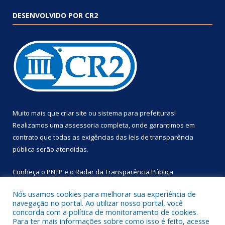
DESENVOLVIDO POR CR2
Muito mais que
criar site
ou
sistema para prefeituras
!
Realizamos uma
assessoria
completa, onde garantimos em
contrato que todas as exigências das
leis de transparência
pública
serão atendidas.
Conheça o
PNTP
e o
Radar da Transparência Pública
Nós usamos cookies para melhorar sua experiência de
navegação no portal. Ao utilizar nosso portal, você
concorda com a política de monitoramento de cookies.
Para ter mais informações sobre como isso é feito, acesse
Todos os direitos reservados a Prefeitura Municipal de