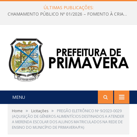
ÚLTIMAS PUBLICAÇÕES:
CHAMAMENTO PÚBLICO Nº 01/2026 – FOMENTO À CRIAÇÃO E A CIRCULAÇÃO DE PRODUÇÕES CULTURAIS – Aldir Blanc
MENU
»
»
Home
Licitações
PREGÃO ELETRÔNICO Nº 9/2023-0029
(AQUISIÇÃO DE GÊNEROS ALIMENTÍCIOS DESTINADOS A ATENDER
A MERENDA ESCOLAR DOS ALUNOS MATRICULADOS NA REDE DE
ENSINO DO MUNICÍPIO DE PRIMAVERA/PA)