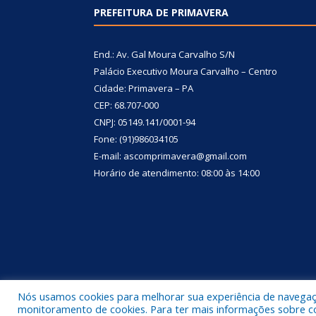
PREFEITURA DE PRIMAVERA
End.: Av. Gal Moura Carvalho S/N
Palácio Executivo Moura Carvalho – Centro
Cidade: Primavera – PA
CEP: 68.707-000
CNPJ: 05149.141/0001-94
Fone: (91)986034105
E-mail: ascomprimavera@gmail.com
Horário de atendimento: 08:00 às 14:00
Nós usamos cookies para melhorar sua experiência de navegação
Todos os direitos reservados a Prefeitura Municipa
monitoramento de cookies. Para ter mais informações sobre como