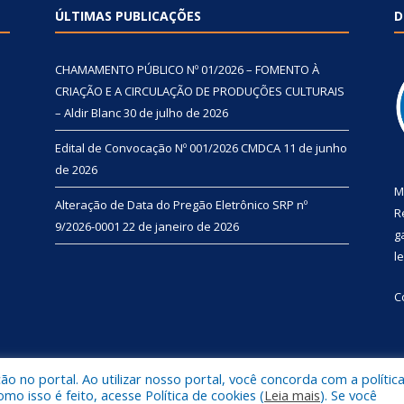
ÚLTIMAS PUBLICAÇÕES
D
CHAMAMENTO PÚBLICO Nº 01/2026 – FOMENTO À
CRIAÇÃO E A CIRCULAÇÃO DE PRODUÇÕES CULTURAIS
– Aldir Blanc
30 de julho de 2026
Edital de Convocação Nº 001/2026 CMDCA
11 de junho
de 2026
M
Alteração de Data do Pregão Eletrônico SRP nº
R
9/2026-0001
22 de janeiro de 2026
g
l
C
 no portal. Ao utilizar nosso portal, você concorda com a polític
l de Primavera.
Mapa do Si
 isso é feito, acesse Política de cookies (
Leia mais
). Se você