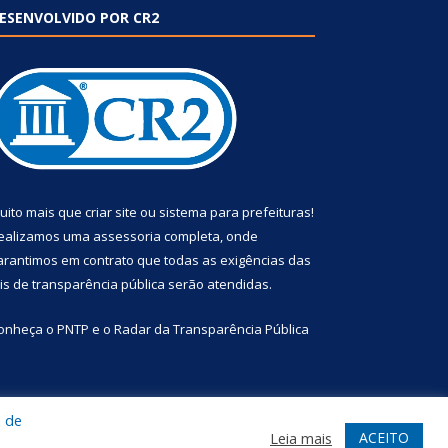
ESENVOLVIDO POR CR2
uito mais que
criar site
ou
sistema para prefeituras
!
ealizamos uma
assessoria
completa, onde
arantimos em contrato que todas as exigências das
eis de transparência pública
serão atendidas.
onheça o
PNTP
e o
Radar da Transparência Pública
a de
te
Acessar Área Administrativa
Acessar Webmail
ACEITO
Leia mais