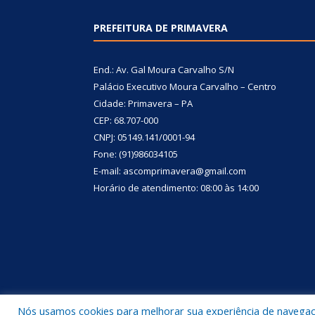
PREFEITURA DE PRIMAVERA
End.: Av. Gal Moura Carvalho S/N
Palácio Executivo Moura Carvalho – Centro
Cidade: Primavera – PA
CEP: 68.707-000
CNPJ: 05149.141/0001-94
Fone: (91)986034105
E-mail: ascomprimavera@gmail.com
Horário de atendimento: 08:00 às 14:00
Nós usamos cookies para melhorar sua experiência de navegação