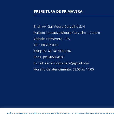
PREFEITURA DE PRIMAVERA
End.: Av. Gal Moura Carvalho S/N
Palácio Executivo Moura Carvalho – Centro
Cidade: Primavera – PA
CEP: 68.707-000
CNPJ: 05149.141/0001-94
Fone: (91)986034105
E-mail: ascomprimavera@gmail.com
Horário de atendimento: 08:00 às 14:00
Nós usamos cookies para melhorar sua experiência de navegação