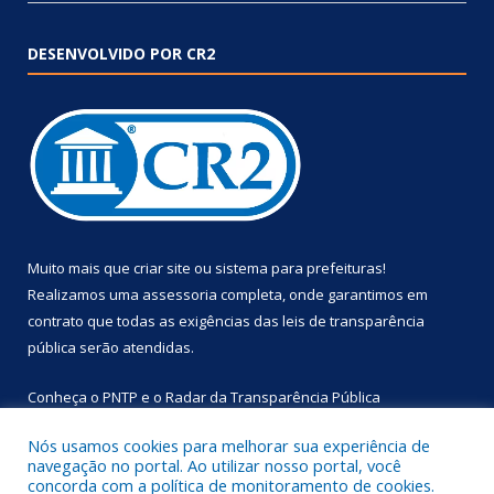
DESENVOLVIDO POR CR2
Muito mais que
criar site
ou
sistema para prefeituras
!
Realizamos uma
assessoria
completa, onde garantimos em
contrato que todas as exigências das
leis de transparência
pública
serão atendidas.
Conheça o
PNTP
e o
Radar da Transparência Pública
Nós usamos cookies para melhorar sua experiência de
navegação no portal. Ao utilizar nosso portal, você
concorda com a política de monitoramento de cookies.