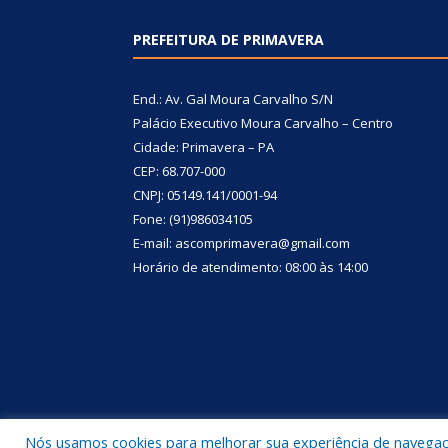
PREFEITURA DE PRIMAVERA
End.: Av. Gal Moura Carvalho S/N
Palácio Executivo Moura Carvalho – Centro
Cidade: Primavera – PA
CEP: 68.707-000
CNPJ: 05149.141/0001-94
Fone: (91)986034105
E-mail: ascomprimavera@gmail.com
Horário de atendimento: 08:00 às 14:00
Nós usamos cookies para melhorar sua experiência de navegação