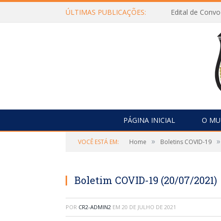
ÚLTIMAS PUBLICAÇÕES:
Edital de Con
PÁGINA INICIAL
O MU
»
»
VOCÊ ESTÁ EM:
Home
Boletins COVID-19
Boletim COVID-19 (20/07/2021)
POR
CR2-ADMIN2
EM
20 DE JULHO DE 2021