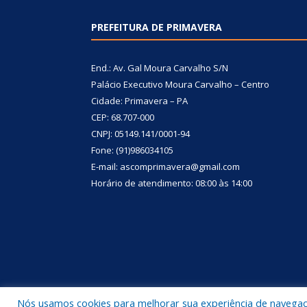
PREFEITURA DE PRIMAVERA
End.: Av. Gal Moura Carvalho S/N
Palácio Executivo Moura Carvalho – Centro
Cidade: Primavera – PA
CEP: 68.707-000
CNPJ: 05149.141/0001-94
Fone: (91)986034105
E-mail: ascomprimavera@gmail.com
Horário de atendimento: 08:00 às 14:00
Nós usamos cookies para melhorar sua experiência de navegação