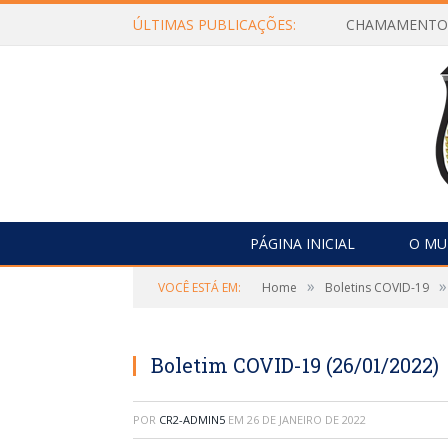
ÚLTIMAS PUBLICAÇÕES:
PÁGINA INICIAL
O MU
»
»
VOCÊ ESTÁ EM:
Home
Boletins COVID-19
Boletim COVID-19 (26/01/2022)
POR
CR2-ADMIN5
EM
26 DE JANEIRO DE 2022