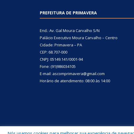
PREFEITURA DE PRIMAVERA
End.: Av. Gal Moura Carvalho S/N
Palácio Executivo Moura Carvalho – Centro
Cidade: Primavera – PA
CEP: 68.707-000
CNPJ: 05149.141/0001-94
Fone: (91)986034105
E-mail: ascomprimavera@gmail.com
Horário de atendimento: 08:00 às 14:00
Nós usamos cookies para melhorar sua experiência de navegação