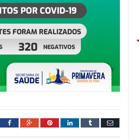
tter
Facebook
Google+
Pinterest
LinkedIn
Tumblr
Email