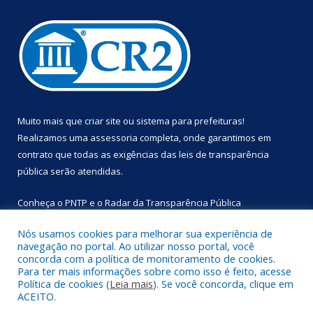
Muito mais que
criar site
ou
sistema para prefeituras
!
Realizamos uma
assessoria
completa, onde garantimos em
contrato que todas as exigências das
leis de transparência
pública
serão atendidas.
Conheça o
PNTP
e o
Radar da Transparência Pública
Nós usamos cookies para melhorar sua experiência de
navegação no portal. Ao utilizar nosso portal, você
concorda com a política de monitoramento de cookies.
Para ter mais informações sobre como isso é feito, acesse
Todos os direitos reservados a Prefeitura Municipal de
Política de cookies (
Leia mais
). Se você concorda, clique em
Primavera.
ACEITO.