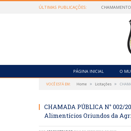
ÚLTIMAS PUBLICAÇÕES:
PÁGINA INICIAL
O MU
»
»
VOCÊ ESTÁ EM:
Home
Licitações
CHAMAD
CHAMADA PÚBLICA N° 002/2019
Alimentícios Oriundos da Agri