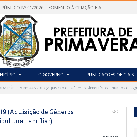
CHAMAMENTO PÚBLICO Nº 01/2026 – FOMENTO À CRIAÇÃO E A CIRCULAÇÃO DE PRODUÇÕES CULTURAIS – Aldir Blanc
NICÍPIO
O GOVERNO
PUBLICAÇÕES OFICIAIS
A PÚBLICA N° 002/2019 (Aquisição de Gêneros Alimentícios Oriundos da Agric
 (Aquisição de Gêneros
0
cultura Familiar)