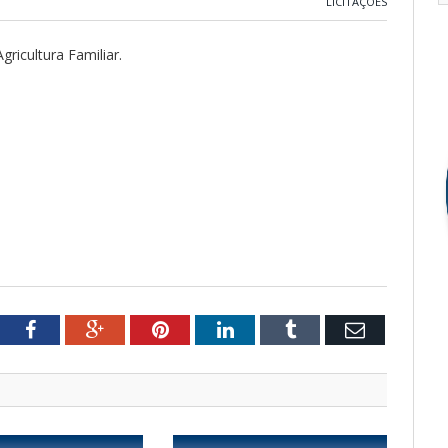
LICITAÇÕES
ricultura Familiar.
tter
Facebook
Google+
Pinterest
LinkedIn
Tumblr
Email