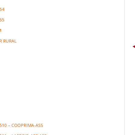
64
65
M
R RURAL
510 – COOPRIMA-ASS