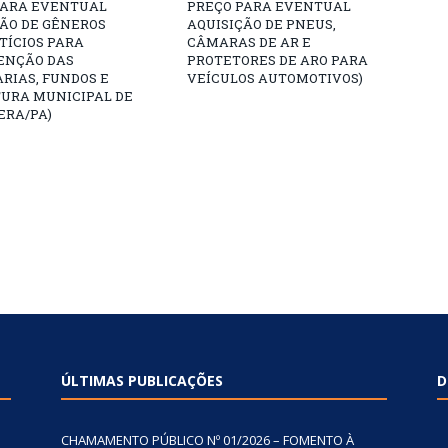
PARA EVENTUAL
PREÇO PARA EVENTUAL
ÇÃO DE GÊNEROS
AQUISIÇÃO DE PNEUS,
TÍCIOS PARA
CÂMARAS DE AR E
NÇÃO DAS
PROTETORES DE ARO PARA
RIAS, FUNDOS E
VEÍCULOS AUTOMOTIVOS)
TURA MUNICIPAL DE
ERA/PA)
ÚLTIMAS PUBLICAÇÕES
D
CHAMAMENTO PÚBLICO Nº 01/2026 – FOMENTO À