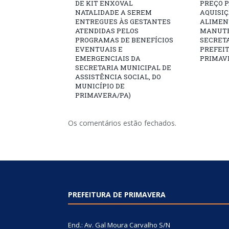
DE KIT ENXOVAL
PREÇO 
NATALIDADE A SEREM
AQUISI
ENTREGUES ÀS GESTANTES
ALIMEN
ATENDIDAS PELOS
MANUTE
PROGRAMAS DE BENEFÍCIOS
SECRETA
EVENTUAIS E
PREFEI
EMERGENCIAIS DA
PRIMAV
SECRETARIA MUNICIPAL DE
ASSISTÊNCIA SOCIAL, DO
MUNICÍPIO DE
PRIMAVERA/PA)
Os comentários estão fechados.
PREFEITURA DE PRIMAVERA
End.: Av. Gal Moura Carvalho S/N