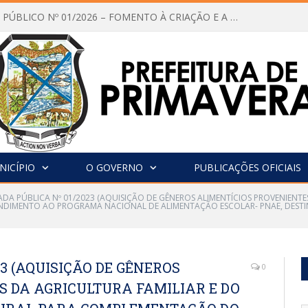
CHAMAMENTO PÚBLICO Nº 01/2026 – FOMENTO À CRIAÇÃO E A CIRCULAÇÃO DE PRODUÇÕES CULTURAIS – Aldir Blanc
NICÍPIO
O GOVERNO
PUBLICAÇÕES OFICIAIS
DA PÚBLICA Nº 01/2023 (AQUISIÇÃO DE GÊNEROS ALIMENTÍCIOS PROVENIENT
NDIMENTO AO PROGRAMA NACIONAL DE ALIMENTAÇÃO ESCOLAR- PNAE, DEST
3 (AQUISIÇÃO DE GÊNEROS
0
S DA AGRICULTURA FAMILIAR E DO