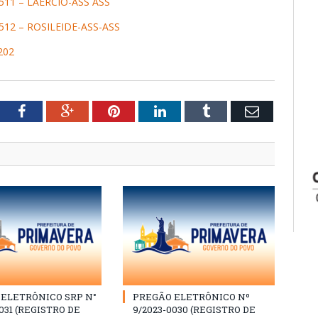
11 – LAERCIO-ASS ASS
12 – ROSILEIDE-ASS-ASS
202
tter
Facebook
Google+
Pinterest
LinkedIn
Tumblr
Email
ELETRÔNICO SRP N°
PREGÃO ELETRÔNICO Nº
031 (REGISTRO DE
9/2023-0030 (REGISTRO DE