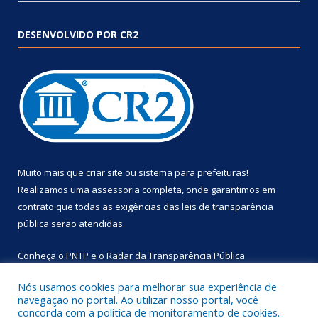
DESENVOLVIDO POR CR2
Muito mais que
criar site
ou
sistema para prefeituras
!
Realizamos uma
assessoria
completa, onde garantimos em
contrato que todas as exigências das
leis de transparência
pública
serão atendidas.
Conheça o
PNTP
e o
Radar da Transparência Pública
Nós usamos cookies para melhorar sua experiência de
navegação no portal. Ao utilizar nosso portal, você
concorda com a política de monitoramento de cookies.