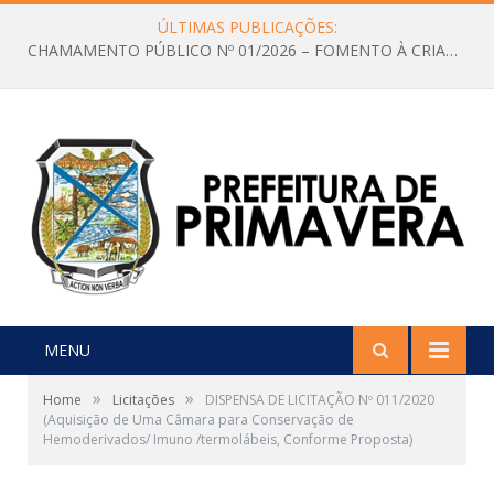
ÚLTIMAS PUBLICAÇÕES:
CHAMAMENTO PÚBLICO Nº 01/2026 – FOMENTO À CRIAÇÃO E A CIRCULAÇÃO DE PRODUÇÕES CULTURAIS – Aldir Blanc
MENU
»
»
Home
Licitações
DISPENSA DE LICITAÇÃO Nº 011/2020
(Aquisição de Uma Câmara para Conservação de
Hemoderivados/ Imuno /termolábeis, Conforme Proposta)