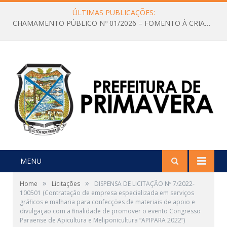
ÚLTIMAS PUBLICAÇÕES:
CHAMAMENTO PÚBLICO Nº 01/2026 – FOMENTO À CRIAÇÃO E A CIRCULAÇÃO DE PRODUÇÕES CULTURAIS – Aldir Blanc
MENU
»
»
Home
Licitações
DISPENSA DE LICITAÇÃO Nº 7/2022-
100501 (Contratação de empresa especializada em serviços
gráficos e malharia para confecções de materiais de apoio e
divulgação com a finalidade de promover o evento Congresso
Paraense de Apicultura e Meliponicultura “APIPARA 2022”)