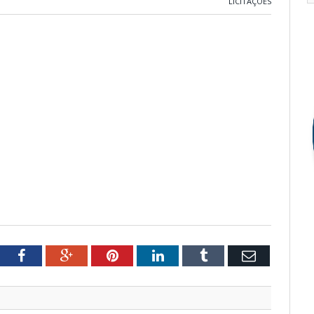
LICITAÇÕES
tter
Facebook
Google+
Pinterest
LinkedIn
Tumblr
Email