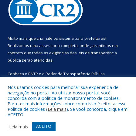
Muito mais que
criar site
ou
sistema para prefeituras
!
Realizamos uma
assessoria
completa, onde garantimos em
contrato que todas as exigências das
leis de transparência
pública
serão atendidas.
Conheça o
PNTP
e o
Radar da Transparência Pública
Nós usamos cookies para melhorar sua experiência de
navegação no portal. Ao utilizar nosso portal, você
concorda com a política de monitoramento de cookies.
Para ter mais informações sobre como isso é feito, acesse
Todos os direitos reservados a Prefeitura Municipal de
Política de cookies (
Leia mais
). Se você concorda, clique em
Primavera.
ACEITO.
Mapa do Site
Acessar Área Administrativa
ACEITO
Leia mais
Acessar Webmail