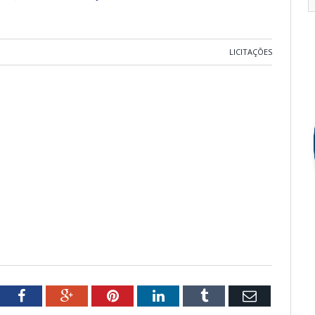
LICITAÇÕES
tter
Facebook
Google+
Pinterest
LinkedIn
Tumblr
Email