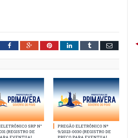
tter
Facebook
Google+
Pinterest
LinkedIn
Tumblr
Email
ELETRÔNICO SRP N°
PREGÃO ELETRÔNICO Nº
031 (REGISTRO DE
9/2023-0030 (REGISTRO DE
PARA EVENTUAL
PREÇO PARA EVENTUAL