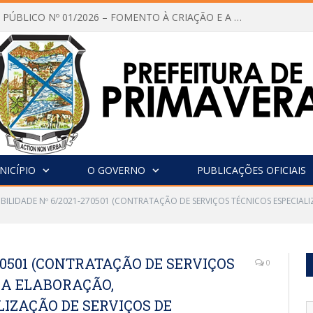
CHAMAMENTO PÚBLICO Nº 01/2026 – FOMENTO À CRIAÇÃO E A CIRCULAÇÃO DE PRODUÇÕES CULTURAIS – Aldir Blanc
NICÍPIO
O GOVERNO
PUBLICAÇÕES OFICIAIS
GIBILIDADE Nº 6/2021-270501 (CONTRATAÇÃO DE SERVIÇOS TÉCNICOS ESPEC
270501 (CONTRATAÇÃO DE SERVIÇOS
0
NA ELABORAÇÃO,
ZAÇÃO DE SERVIÇOS DE