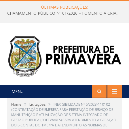
ÚLTIMAS PUBLICAÇÕES:
CHAMAMENTO PÚBLICO Nº 01/2026 – FOMENTO À CRIAÇÃO E A CIRCULAÇÃO DE PRODUÇÕES CULTURAIS – Aldir Blanc
MENU
»
»
Home
Licitações
INEXIGIBILIDADE Nº 6/2023-110102
(CONTRATAÇÃO DE EMPRESA PARA PRESTAÇÃO DE SERVIÇO DE
MANUTENÇÃO E ATUALIZAÇÃO DE SISTEMA INTEGRADO DE
GESTÃO PÚBLICA (SOFTWARES) PARA ATENDIMENTO A GERAÇÃO
DO E-CONTAS DO TMC/PA E ATENDIMENTO AS NORMAS DE