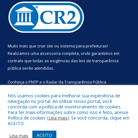
Muito mais que
criar site
ou
sistema para prefeituras
!
Realizamos uma
assessoria
completa, onde garantimos em
contrato que todas as exigências das
leis de transparência
pública
serão atendidas.
Conheça o
PNTP
e o
Radar da Transparência Pública
Nós usamos cookies para melhorar sua experiência de
navegação no portal. Ao utilizar nosso portal, você
concorda com a política de monitoramento de cookies.
Para ter mais informações sobre como isso é feito, acesse
Todos os direitos reservados a Prefeitura Municipal de
Política de cookies (
Leia mais
). Se você concorda, clique em
Primavera.
ACEITO.
Mapa do Site
Acessar Área Administrativa
ACEITO
Leia mais