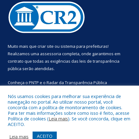
Muito mais que
criar site
ou
sistema para prefeituras
!
Realizamos uma
assessoria
completa, onde garantimos em
contrato que todas as exigências das
leis de transparência
pública
serão atendidas.
Conheça o
PNTP
e o
Radar da Transparência Pública
Nós usamos cookies para melhorar sua experiência de
navegação no portal. Ao utilizar nosso portal, você
concorda com a política de monitoramento de cookies.
Para ter mais informações sobre como isso é feito, acesse
Todos os direitos reservados a Prefeitura Municipal de
Política de cookies (
Leia mais
). Se você concorda, clique em
Primavera.
ACEITO.
Mapa do Site
Acessar Área Administrativa
ACEITO
Leia mais