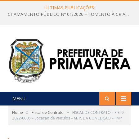
ÚLTIMAS PUBLICAÇÕES:
CHAMAMENTO PÚBLICO Nº 01/2026 – FOMENTO À CRIAÇÃO E A CIRCULAÇÃO DE PRODUÇÕES CULTURAIS – Aldir Blanc
MENU
»
»
Home
Fiscal de Contrato
FISCAL DE CONTRATO – P.E. 9-
2022-0005 – Locação de veiculos – M. P. DA CONCEIÇÃO – PMP