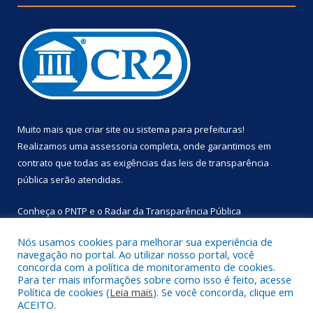
Muito mais que
criar site
ou
sistema para prefeituras
!
Realizamos uma
assessoria
completa, onde garantimos em
contrato que todas as exigências das
leis de transparência
pública
serão atendidas.
Conheça o
PNTP
e o
Radar da Transparência Pública
Nós usamos cookies para melhorar sua experiência de
navegação no portal. Ao utilizar nosso portal, você
concorda com a política de monitoramento de cookies.
Para ter mais informações sobre como isso é feito, acesse
Todos os direitos reservados a Prefeitura Municipal de
Política de cookies (
Leia mais
). Se você concorda, clique em
Primavera.
ACEITO.