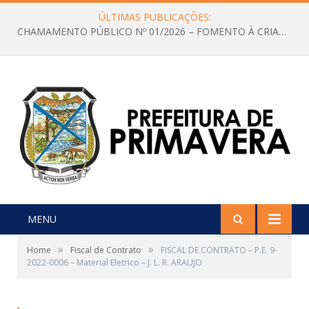
ÚLTIMAS PUBLICAÇÕES:
CHAMAMENTO PÚBLICO Nº 01/2026 – FOMENTO À CRIAÇÃO E A CIRCULAÇÃO DE PRODUÇÕES CULTURAIS – Aldir Blanc
MENU
»
»
Home
Fiscal de Contrato
FISCAL DE CONTRATO – P.E. 9-
2022-0006 – Material Eletrico – J. L. R. ARAUJO