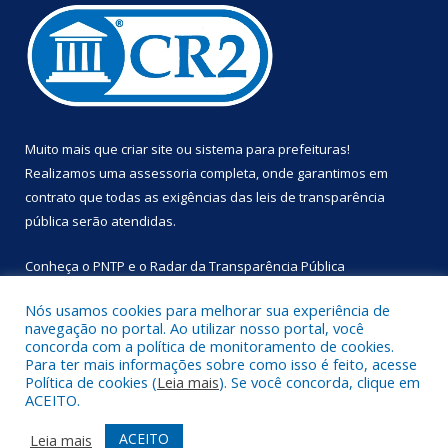
Muito mais que
criar site
ou
sistema para prefeituras
!
Realizamos uma
assessoria
completa, onde garantimos em
contrato que todas as exigências das
leis de transparência
pública
serão atendidas.
Conheça o
PNTP
e o
Radar da Transparência Pública
Nós usamos cookies para melhorar sua experiência de
navegação no portal. Ao utilizar nosso portal, você
concorda com a política de monitoramento de cookies.
Para ter mais informações sobre como isso é feito, acesse
Todos os direitos reservados a Prefeitura Municipal de
Política de cookies (
Leia mais
). Se você concorda, clique em
Primavera.
ACEITO.
Mapa do Site
Acessar Área Administrativa
ACEITO
Leia mais