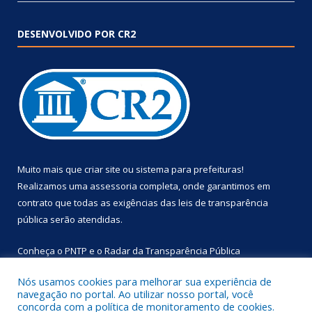
DESENVOLVIDO POR CR2
Muito mais que
criar site
ou
sistema para prefeituras
!
Realizamos uma
assessoria
completa, onde garantimos em
contrato que todas as exigências das
leis de transparência
pública
serão atendidas.
Conheça o
PNTP
e o
Radar da Transparência Pública
Nós usamos cookies para melhorar sua experiência de
navegação no portal. Ao utilizar nosso portal, você
concorda com a política de monitoramento de cookies.