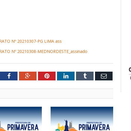
ATO Nº 20210307-PG LIMA ass
RATO Nº 20210308-MEDNORDESTE_assinado
tter
Facebook
Google+
Pinterest
LinkedIn
Tumblr
Email