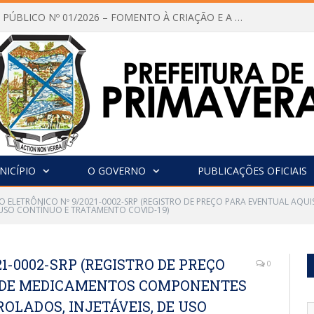
CHAMAMENTO PÚBLICO Nº 01/2026 – FOMENTO À CRIAÇÃO E A CIRCULAÇÃO DE PRODUÇÕES CULTURAIS – Aldir Blanc
NICÍPIO
O GOVERNO
PUBLICAÇÕES OFICIAIS
O ELETRÔNICO Nº 9/2021-0002-SRP (REGISTRO DE PREÇO PARA EVENTUAL AQ
E USO CONTÍNUO E TRATAMENTO COVID-19)
1-0002-SRP (REGISTRO DE PREÇO
0
 DE MEDICAMENTOS COMPONENTES
OLADOS, INJETÁVEIS, DE USO