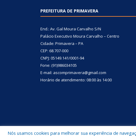
PREFEITURA DE PRIMAVERA
End.: Av. Gal Moura Carvalho S/N
Palácio Executivo Moura Carvalho – Centro
Cidade: Primavera – PA
CEP: 68.707-000
CNPJ: 05149.141/0001-94
Fone: (91)986034105
E-mail: ascomprimavera@gmail.com
Horário de atendimento: 08:00 às 14:00
Nós usamos cookies para melhorar sua experiência de navegação