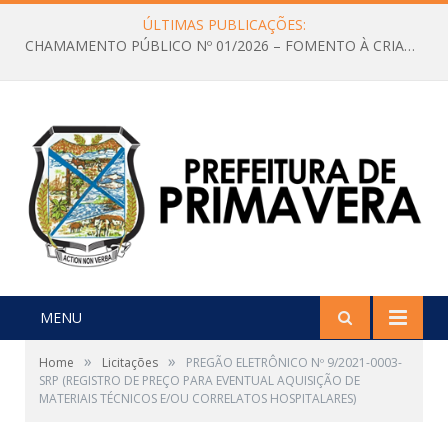
ÚLTIMAS PUBLICAÇÕES:
CHAMAMENTO PÚBLICO Nº 01/2026 – FOMENTO À CRIAÇÃO E A CIRCULAÇÃO DE PRODUÇÕES CULTURAIS – Aldir Blanc
MENU
»
»
Home
Licitações
PREGÃO ELETRÔNICO Nº 9/2021-0003-
SRP (REGISTRO DE PREÇO PARA EVENTUAL AQUISIÇÃO DE
MATERIAIS TÉCNICOS E/OU CORRELATOS HOSPITALARES)