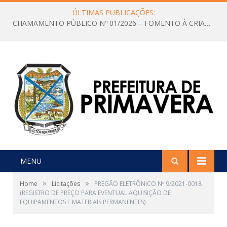
ÚLTIMAS PUBLICAÇÕES:
CHAMAMENTO PÚBLICO Nº 01/2026 – FOMENTO À CRIAÇÃO E A CIRCULAÇÃO DE PRODUÇÕES CULTURAIS – Aldir Blanc
MENU
»
»
Home
Licitações
PREGÃO ELETRÔNICO Nº 9/2021-0018
(REGISTRO DE PREÇO PARA EVENTUAL AQUISIÇÃO DE
EQUIPAMENTOS E MATERIAIS PERMANENTES)