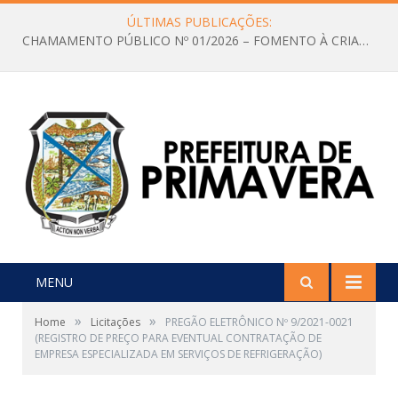
ÚLTIMAS PUBLICAÇÕES:
CHAMAMENTO PÚBLICO Nº 01/2026 – FOMENTO À CRIAÇÃO E A CIRCULAÇÃO DE PRODUÇÕES CULTURAIS – Aldir Blanc
MENU
»
»
Home
Licitações
PREGÃO ELETRÔNICO Nº 9/2021-0021
(REGISTRO DE PREÇO PARA EVENTUAL CONTRATAÇÃO DE
EMPRESA ESPECIALIZADA EM SERVIÇOS DE REFRIGERAÇÃO)