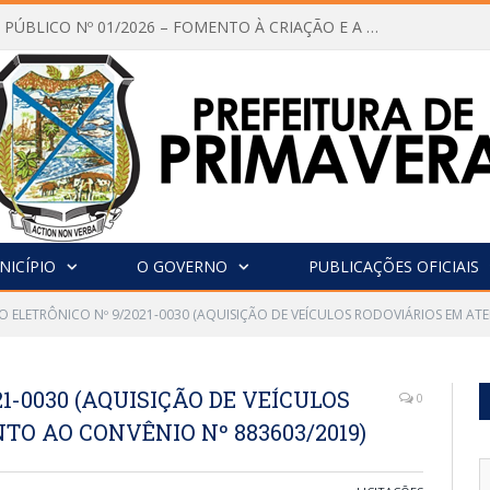
CHAMAMENTO PÚBLICO Nº 01/2026 – FOMENTO À CRIAÇÃO E A CIRCULAÇÃO DE PRODUÇÕES CULTURAIS – Aldir Blanc
NICÍPIO
O GOVERNO
PUBLICAÇÕES OFICIAIS
O ELETRÔNICO Nº 9/2021-0030 (AQUISIÇÃO DE VEÍCULOS RODOVIÁRIOS EM AT
1-0030 (AQUISIÇÃO DE VEÍCULOS
0
O AO CONVÊNIO Nº 883603/2019)