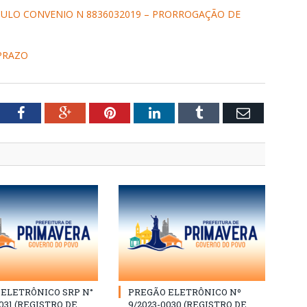
ICULO CONVENIO N 8836032019 – PRORROGAÇÃO DE
 PRAZO
tter
Facebook
Google+
Pinterest
LinkedIn
Tumblr
Email
ELETRÔNICO SRP N°
PREGÃO ELETRÔNICO Nº
031 (REGISTRO DE
9/2023-0030 (REGISTRO DE